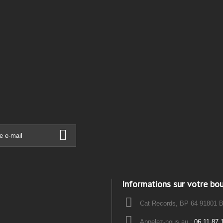
Informations sur votre bo
Cat Records, BP 64 91801 
Appelez-nous au :
06 11 87 