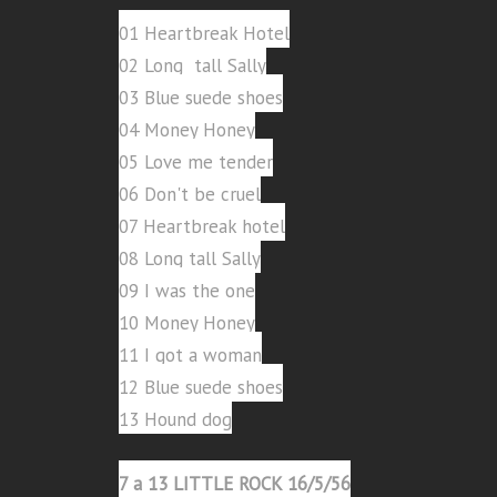
01 Heartbreak Hotel
02 Long tall Sally
03 Blue suede shoes
04 Money Honey
05 Love me tender
06 Don't be cruel
07 Heartbreak hotel
08 Long tall Sally
09 I was the one
10 Money Honey
11 I got a woman
12 Blue suede shoes
13 Hound dog
7 a 13 LITTLE ROCK 16/5/56