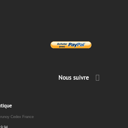
Nous suivre
utique
Brunoy Cedex France
19 94