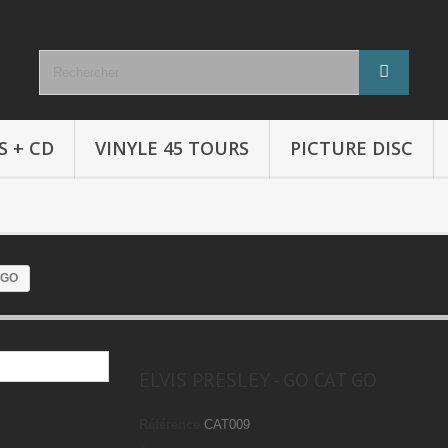
S + CD
VINYLE 45 TOURS
PICTURE DISC
 GO
ELVIS PRESLEY - GO CAT GO
Référence
CAT009