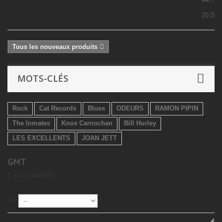
20,00 
Tous les nouveaux produits
MOTS-CLÉS
Rock
Cat Records
Blues
ODEURS
RAMON PIPIN
The Inmates
Knox Carnochan
Bill Hurley
LES EXCELLENTS
JOAN JETT
GMT
Il y a 2 produits.
Tri