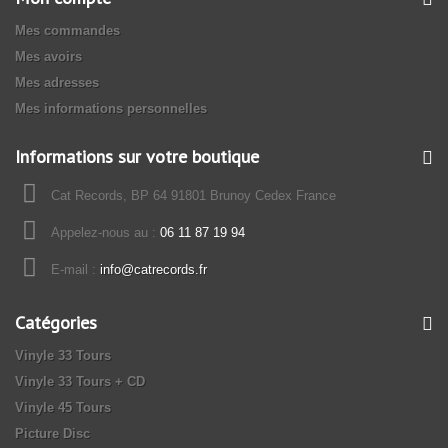
Mes commandes
Mes avoirs
Mes adresses
Mes informations personnelles
Informations sur votre boutique
Cat Records, BP 64 91801 Brunoy Cedex France
Appelez-nous au :
06 11 87 19 94
E-mail :
info@catrecords.fr
Catégories
Vinyle 33 Tours
Vinyle 33 Tours + CD
Vinyle 45 Tours
Picture Disc