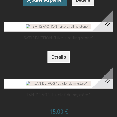
Ajouter au panier
Détails
SATISFACTION "Like a rolling stone"
Détails
JAN DE VOS "La clef du mystère"
15,00 €