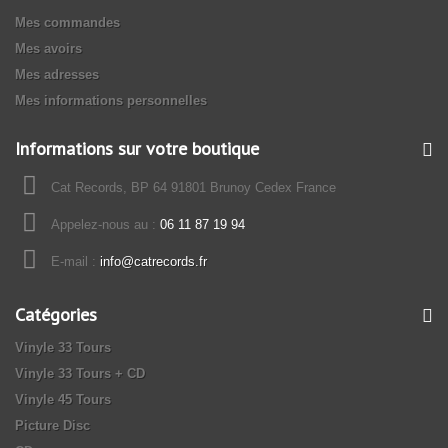
Mes commandes
Mes avoirs
Mes adresses
Mes informations personnelles
Informations sur votre boutique
Cat Records, BP 64 91801 Brunoy Cedex France
Appelez-nous au :
06 11 87 19 94
E-mail :
info@catrecords.fr
Catégories
Vinyle 33 Tours
Vinyle 33 Tours + CD
Vinyle 45 Tours
Picture Disc