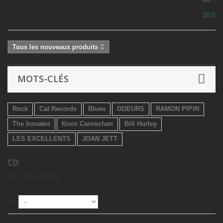
20,00 
Tous les nouveaux produits
MOTS-CLÉS
Rock
Cat Records
Blues
ODEURS
RAMON PIPIN
The Inmates
Knox Carnochan
Bill Hurley
LES EXCELLENTS
JOAN JETT
CD
Il y a 28 produits.
Tri