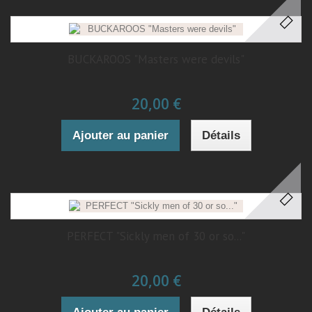
BUCKAROOS "Masters were devils"
20,00 €
Ajouter au panier
Détails
PERFECT "Sickly men of 30 or so..."
20,00 €